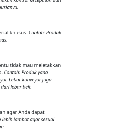
nusianya.
ial khusus.
Contoh: Produk
nas.
entu tidak mau meletakkan
p.
Contoh: Produk yang
or. Lebar konveyor juga
ari lebar belt.
tan agar Anda dapat
 lebih lambat agar sesuai
an.