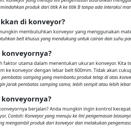
ndahkan produk dari titik A ke titik B tanpa ada interaksi ma
akkan di konveyor?
 mungkin membutuhkan konveyor yang menggunakan mater
uhkan belt khusus yang mendukung untuk cairan dan suhu pa
r konveyornya?
h faktor utama dalam menentukan ukuran konveyor. Kita t
m ke konveyor dengan lebar belt 600mm. Tidak akan cuku
pembatas samping yang membantu produk tetap di atas konvey
gin jarak pembatas samping sama, lebih sempit atau lebih lebar d
t konveyornya?
konveyornya berjalan? Anda mungkin ingin kontrol kecepa
yor.
Contoh: Konveyor yang menuju ke lini pengemasan biasanya
ang mengambil produk dari konveyor dan melakukan pengemas