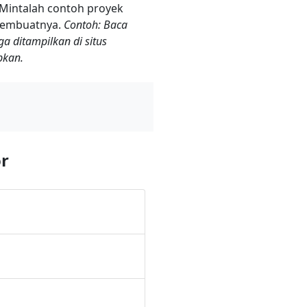
 Mintalah contoh proyek
 membuatnya.
Contoh: Baca
 ditampilkan di situs
pkan.
or