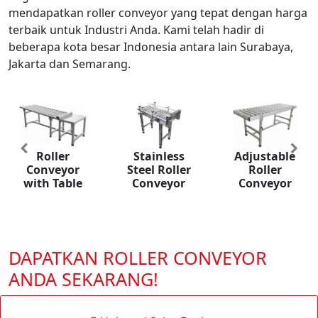
mendapatkan roller conveyor yang tepat dengan harga
terbaik untuk Industri Anda. Kami telah hadir di
beberapa kota besar Indonesia antara lain Surabaya,
Jakarta dan Semarang.
Power Ro
ller
Stainless
Adjustable
Previous
Nex
Conve
veyor
Steel Roller
Roller
 Table
Conveyor
Conveyor
DAPATKAN ROLLER CONVEYOR
ANDA SEKARANG!