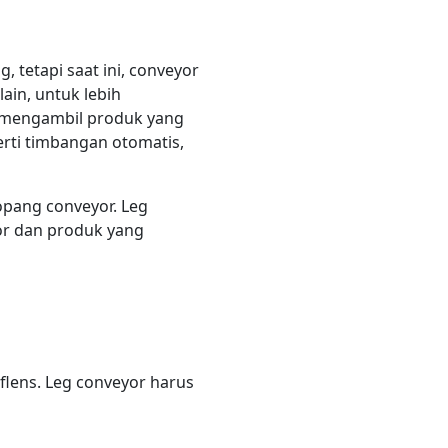
tetapi saat ini, conveyor
ain, untuk lebih
This site is protected by reCAPTCHA and the Google
Privacy
k mengambil produk yang
Policy
and
Terms of Service
apply.
erti timbangan otomatis,
pang conveyor. Leg
or dan produk yang
lens. Leg conveyor harus