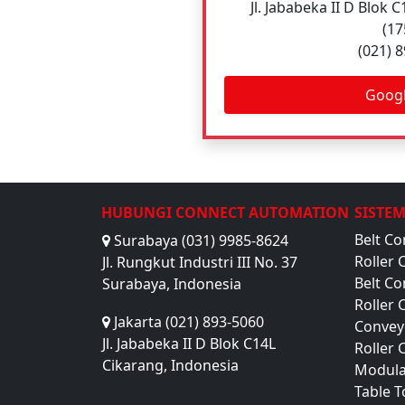
Jl. Jababeka II D Blok 
(17
(021) 
Goog
HUBUNGI CONNECT AUTOMATION
SISTE
Belt Co
Surabaya (031) 9985-8624
Roller 
Jl. Rungkut Industri III No. 37
Belt C
Surabaya, Indonesia
Roller
Jakarta (021) 893-5060
Convey
Jl. Jababeka II D Blok C14L
Roller
Cikarang, Indonesia
Modula
Table 