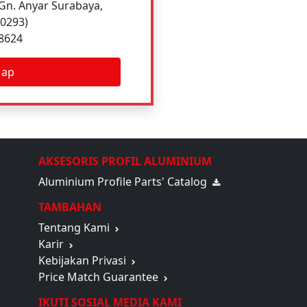
Gn. Anyar Surabaya,
60293)
 8624
Map
AKSESORIS PROFIL ALUMINIUM
Aluminium Profile Parts' Catalog
TAMBAHAN
Tentang Kami
Karir
Kebijakan Privasi
Price Match Guarantee
IKUTI SOSIAL MEDIA KAMI