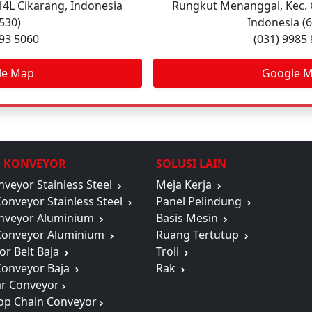
C14L Cikarang, Indonesia
Rungkut Menanggal, Kec. 
530)
Indonesia (
893 5060
(031) 9985
le Map
Google 
M KONVEYOR
SOLUSI LAIN
nveyor Stainless Steel
Meja Kerja
Conveyor Stainless Steel
Panel Pelindung
onveyor Aluminium
Basis Mesin
 Conveyor Aluminium
Ruang Tertutup
or Belt Baja
Troli
 Conveyor Baja
Rak
r Conveyor
Top Chain Conveyor