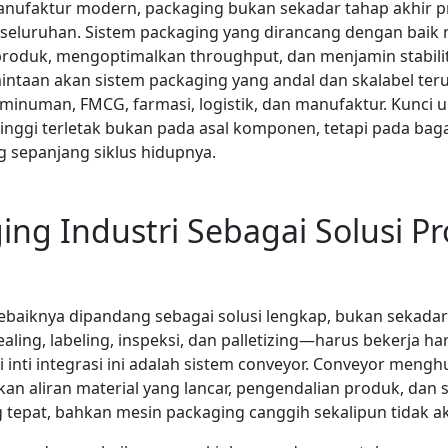
nufaktur modern, packaging bukan sekadar tahap akhir pro
 keseluruhan. Sistem packaging yang dirancang dengan ba
roduk, mengoptimalkan throughput, dan menjamin stabilit
mintaan akan sistem packaging yang andal dan skalabel ter
 minuman, FMCG, farmasi, logistik, dan manufaktur. Kunci
tinggi terletak bukan pada asal komponen, tetapi pada bag
g sepanjang siklus hidupnya.
ing Industri Sebagai Solusi P
sebaiknya dipandang sebagai solusi lengkap, bukan sekadar
aling, labeling, inspeksi, dan palletizing—harus bekerja 
 inti integrasi ini adalah sistem conveyor. Conveyor meng
n aliran material yang lancar, pengendalian produk, dan s
 tepat, bahkan mesin packaging canggih sekalipun tidak 