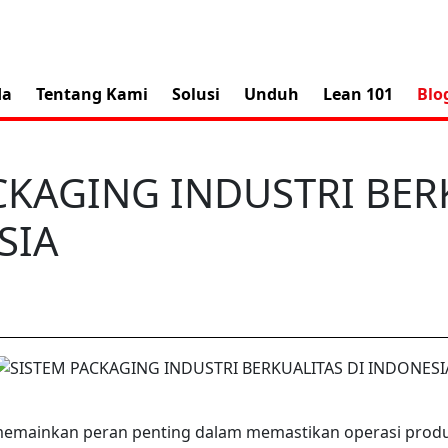
da
Tentang Kami
Solusi
Unduh
Lean 101
Blo
CKAGING INDUSTRI BER
SIA
memainkan peran penting dalam memastikan operasi produks