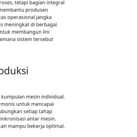
ses, tetapi bagian integral
ik membantu produsen
as operasional jangka
us meningkat di berbagai
 untuk membangun lini
This site is protected by reCAPTCHA and the Google
Privacy
Policy
and
Terms of Service
apply.
aimana sistem tersebut
roduksi
 kumpulan mesin individual.
harmonis untuk mencapai
hubungkan setiap tahap
inkronisasi antar mesin.
akan mampu bekerja optimal.