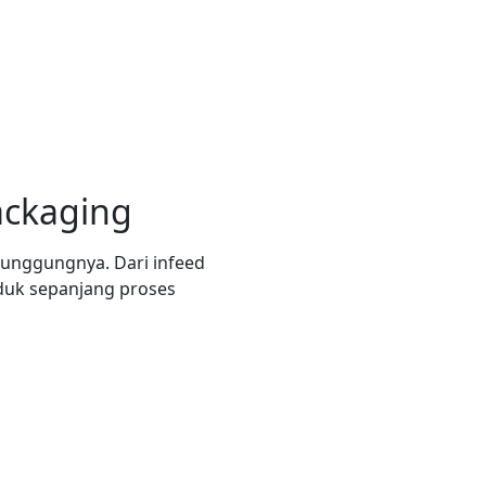
ackaging
punggungnya. Dari infeed
oduk sepanjang proses