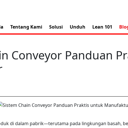
da
Tentang Kami
Solusi
Unduh
Lean 101
Blo
in Conveyor Panduan Pr
r
duk di dalam pabrik—terutama pada lingkungan basah, ber