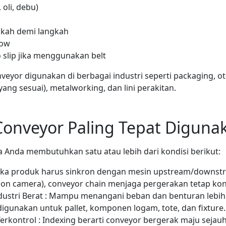
 oli, debu)
gkah demi langkah
tow
o slip jika menggunakan belt
nveyor digunakan di berbagai industri seperti packaging, o
ng sesuai), metalworking, dan lini perakitan.
onveyor Paling Tepat Diguna
ka Anda membutuhkan satu atau lebih dari kondisi berikut:
: Jika produk harus sinkron dengan mesin upstream/downstre
tion camera), conveyor chain menjaga pergerakan tetap kons
dustri Berat : Mampu menangani beban dan benturan lebih
igunakan untuk pallet, komponen logam, tote, dan fixture.
rkontrol : Indexing berarti conveyor bergerak maju sejauh 