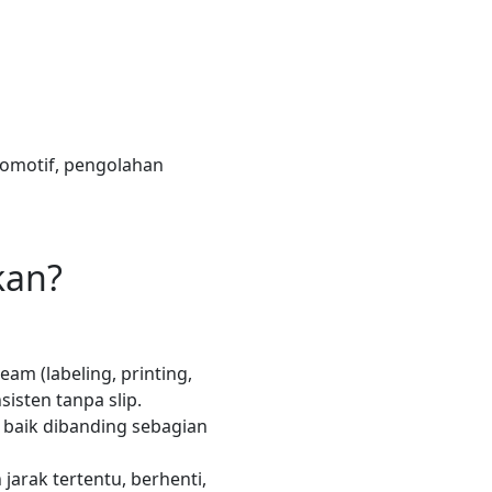
tomotif, pengolahan
kan?
am (labeling, printing,
isten tanpa slip.
 baik dibanding sebagian
jarak tertentu, berhenti,