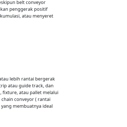
eskipun belt conveyor
kan penggerak positif
akumulasi, atau menyeret
This site is protected by reCAPTCHA and the Google
Privacy
Policy
and
Terms of Service
apply.
tau lebih rantai bergerak
rip atau guide track, dan
xture, atau pallet melalui
chain conveyor ( rantai
ah yang membuatnya ideal