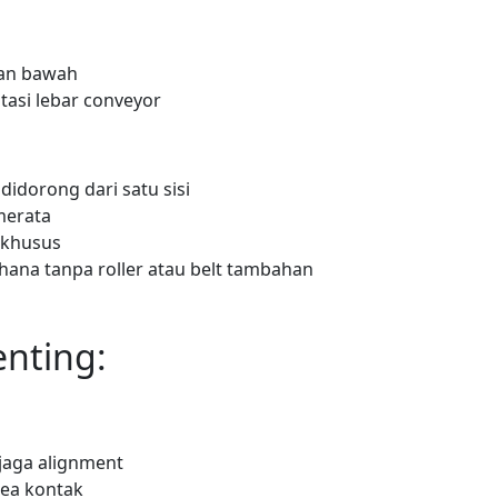
ian bawah
tasi lebar conveyor
didorong dari satu sisi
merata
k khusus
hana tanpa roller atau belt tambahan
enting:
jaga alignment
rea kontak