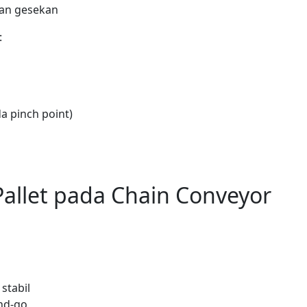
an gesekan
:
a pinch point)
allet pada Chain Conveyor
stabil
nd-go