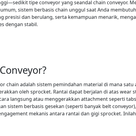
nggi—sedikit tipe conveyor yang seandal chain conveyor. M
umum, sistem berbasis chain unggul saat Anda membutuh
 yang presisi dan berulang, serta kemampuan menarik, meng
es dengan stabil.
 Conveyor?
or chain adalah sistem pemindahan material di mana satu a
rakkan oleh sprocket. Rantai dapat berjalan di atas wear st
a langsung atau menggerakkan attachment seperti tabs, fi
n sistem berbasis gesekan (seperti banyak belt conveyor), 
engagement mekanis antara rantai dan gigi sprocket. Inil